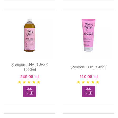
Șamponul HAIR JAZZ
Șamponul HAIR JAZZ
1000ml
249,00 lei
110,00 lei
star
star
star
star
star
star
star
star
star
star