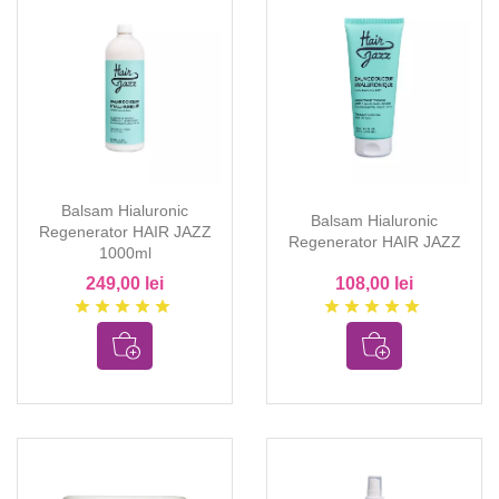
Balsam Hialuronic
Balsam Hialuronic
Regenerator HAIR JAZZ
Regenerator HAIR JAZZ
1000ml
249,00 lei
108,00 lei
star
star
star
star
star
star
star
star
star
star