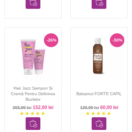
-26%
-50%
Hair Jazz Șampon Și
Cremă Pentru Definirea
Balsamul FORTE CAPIL
Buclelor
152,00 lei
60,00 lei
203,00 lei
120,00 lei
star
star
star
star
star
star
star
star
star
star