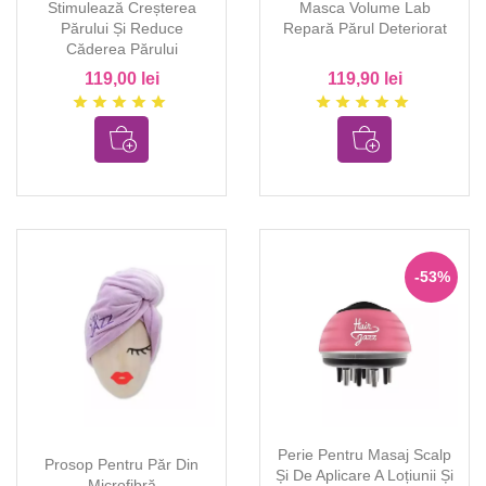
Stimulează Creșterea
Masca Volume Lab
Părului Și Reduce
Repară Părul Deteriorat
Căderea Părului
119,00 lei
119,90 lei
star
star
star
star
star
star
star
star
star
star
-53%
Perie Pentru Masaj Scalp
Prosop Pentru Păr Din
Și De Aplicare A Loțiunii Și
Microfibră