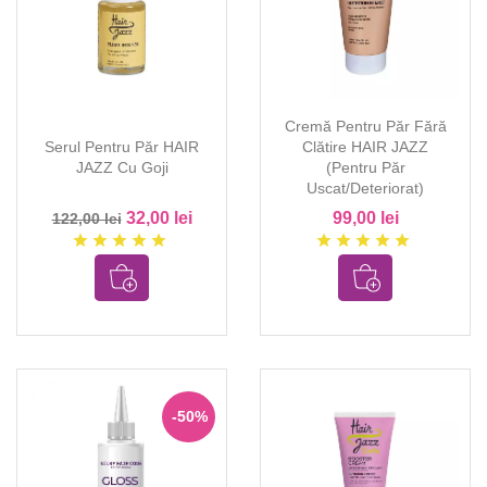
Cremă Pentru Păr Fără
Serul Pentru Păr HAIR
Clătire HAIR JAZZ
JAZZ Cu Goji
(pentru Păr
Uscat/deteriorat)
32,00 lei
99,00 lei
122,00 lei
star
star
star
star
star
star
star
star
star
star
-50%