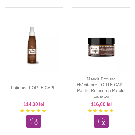
Mască Profund
Hrănitoare FORTE CAPIL
Loțiunea FORTE CAPIL
Pentru Refacerea Părului
Sănătos
114,00 lei
116,00 lei
star
star
star
star
star
star
star
star
star
star