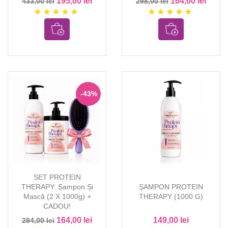
195,00 lei
164,00 lei
433,00 lei
298,00 lei
star
star
star
star
star
star
star
star
star
star
-43%
SET PROTEIN
THERAPY: Șampon Și
ȘAMPON PROTEIN
Mască (2 X 1000g) +
THERAPY (1000 G)
CADOU!
164,00 lei
149,00 lei
284,00 lei