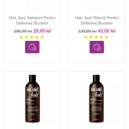
Hair Jazz Șampon Pentru
Hair Jazz Mască Pentru
Definirea Buclelor
Definirea Buclelor
28,00 lei
43,00 lei
108,00 lei
123,00 lei
star
star
star
star
star
star
star
star
star
star