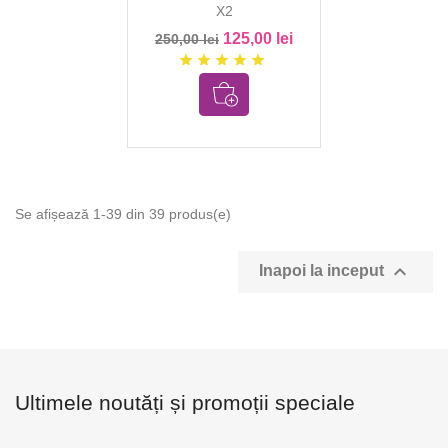
X2
125,00 lei
250,00 lei
star
star
star
star
star
Se afișează 1-39 din 39 produs(e)

Inapoi la inceput
Ultimele noutăți și promoții speciale