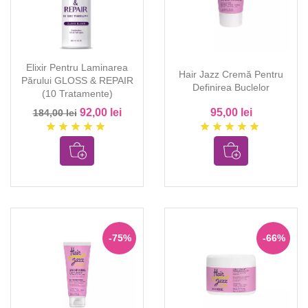
Elixir Pentru Laminarea
Hair Jazz Cremă Pentru
Părului GLOSS & REPAIR
Definirea Buclelor
(10 Tratamente)
92,00 lei
95,00 lei
184,00 lei
star
star
star
star
star
star
star
star
star
star
-75%
-66%