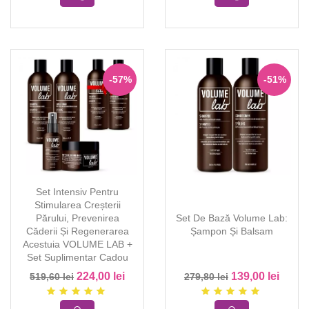
-57%
-51%
Set Intensiv Pentru
Stimularea Creșterii
Părului, Prevenirea
Set De Bază Volume Lab:
Căderii Și Regenerarea
Șampon Și Balsam
Acestuia VOLUME LAB +
Set Suplimentar Cadou
224,00 lei
139,00 lei
519,60 lei
279,80 lei
star
star
star
star
star
star
star
star
star
star