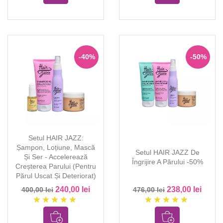
-40%
-50%
Setul HAIR JAZZ:
Șampon, Loțiune, Mască
Setul HAIR JAZZ De
Și Ser - Accelerează
Îngrijire A Părului -50%
Creșterea Parului (pentru
Părul Uscat Și Deteriorat)
240,00 lei
238,00 lei
400,00 lei
476,00 lei
star
star
star
star
star
star
star
star
star
star