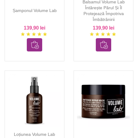
Balsamul Volume Lab
Întărește Părul Și Îl
Șamponul Volume Lab
Protejează Împotriva
Îmbătrânirii
139,90 lei
139,90 lei
star
star
star
star
star
star
star
star
star
star
Loțiunea Volume Lab