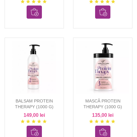
star
star
star
star
star
star
star
star
star
star
BALSAM PROTEIN
MASCĂ PROTEIN
THERAPY (1000 G)
THERAPY (1000 G)
149,00 lei
135,00 lei
star
star
star
star
star
star
star
star
star
star