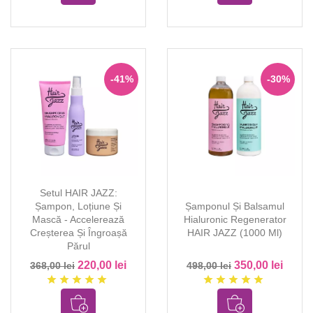
-41%
-30%
Setul HAIR JAZZ:
Șampon, Loțiune Și
Șamponul Și Balsamul
Mască - Accelerează
Hialuronic Regenerator
Creșterea Și Îngroașă
HAIR JAZZ (1000 Ml)
Părul
220,00 lei
350,00 lei
368,00 lei
498,00 lei
star
star
star
star
star
star
star
star
star
star