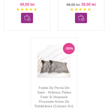
49,00 lei
39,00 lei
89,00 lei
star
star
star
star
star
star
star
star
star
star
-50%
Fețele De Pernă Din
Satin - Hrănesc Pielea
Feței Și Stopează
Procesele Active De
Îmbătrânire (culoare Gri)