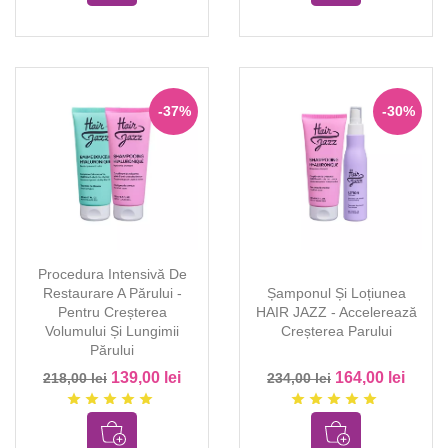
-37%
-30%
Procedura Intensivă De
Restaurare A Părului -
Șamponul Și Loțiunea
Pentru Creșterea
HAIR JAZZ - Accelerează
Volumului Și Lungimii
Creșterea Parului
Părului
139,00 lei
164,00 lei
218,00 lei
234,00 lei
star
star
star
star
star
star
star
star
star
star