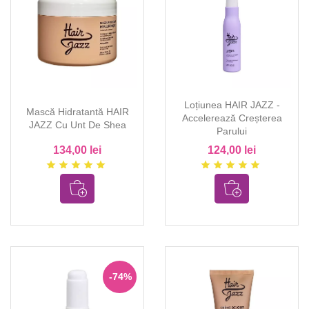
Loțiunea HAIR JAZZ -
Mască Hidratantă HAIR
Accelerează Creșterea
JAZZ Cu Unt De Shea
Parului
134,00 lei
124,00 lei
star
star
star
star
star
star
star
star
star
star
-74%