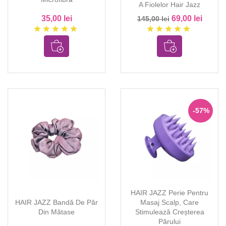
A Fiolelor Hair Jazz
35,00 lei
69,00 lei
145,00 lei
star
star
star
star
star
star
star
star
star
star
-57%
HAIR JAZZ Perie Pentru
HAIR JAZZ Bandă De Păr
Masaj Scalp, Care
Din Mătase
Stimulează Creșterea
Părului