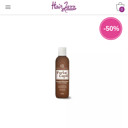

0
-50%