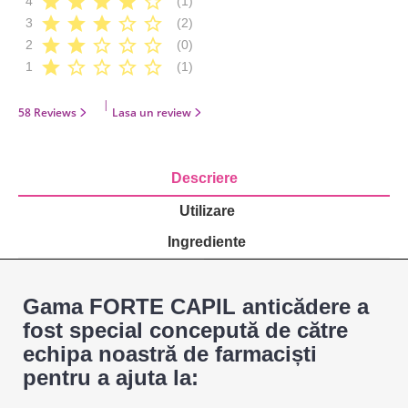
star
star
star
star
star_border
4
(1)
star
star
star
star_border
star_border
3
(2)
star
star
star_border
star_border
star_border
2
(0)
star
star_border
star_border
star_border
star_border
1
(1)
|
58 Reviews
Lasa un review
Descriere
Utilizare
Ingrediente
Gama FORTE CAPIL anticădere a
fost special concepută de către
echipa noastră de farmaciști
pentru a ajuta la: