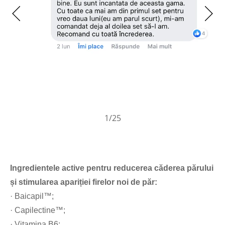
1
/25
Ingredientele active pentru reducerea căderea părului
și stimularea apariției firelor noi de păr:
· Baicapil™;
· Capilectine™;
· Vitamina B6;