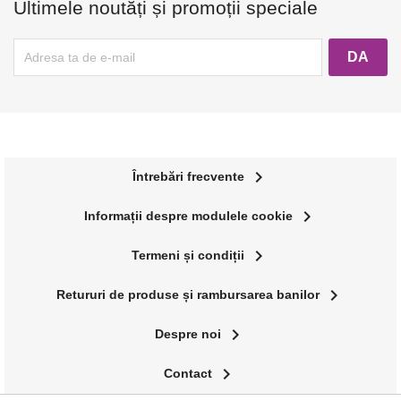
Ultimele noutăți și promoții speciale
navigate_next
Întrebări frecvente
navigate_next
Informații despre modulele cookie
navigate_next
Termeni și condiții
navigate_next
Retururi de produse și rambursarea banilor
navigate_next
Despre noi
navigate_next
Contact