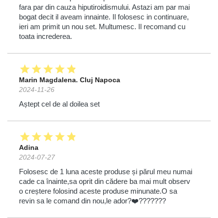
fara par din cauza hiputiroidismului. Astazi am par mai
bogat decit il aveam innainte. Il folosesc in continuare,
ieri am primit un nou set. Multumesc. Il recomand cu
toata increderea.
star
star
star
star
star
Marin Magdalena. Cluj Napoca
2024-11-26
Aștept cel de al doilea set
star
star
star
star
star
Adina
2024-07-27
Folosesc de 1 luna aceste produse și părul meu numai
cade ca înainte,sa oprit din cădere ba mai mult observ
o creștere folosind aceste produse minunate.O sa
revin sa le comand din nou,le ador?❤️???????