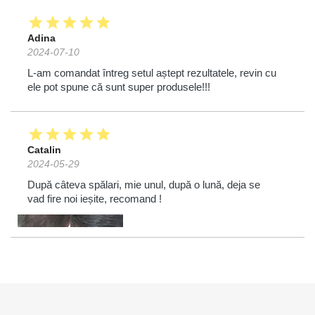
star
star
star
star
star
Adina
2024-07-10
L-am comandat întreg setul aștept rezultatele, revin cu
ele pot spune că sunt super produsele!!!
star
star
star
star
star
Catalin
2024-05-29
După câteva spălari, mie unul, după o lună, deja se
vad fire noi ieșite, recomand !