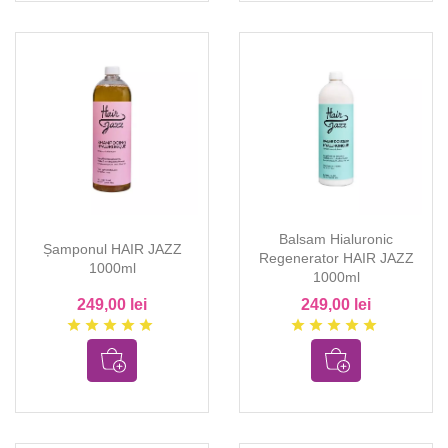
Balsam Hialuronic
Șamponul HAIR JAZZ
Regenerator HAIR JAZZ
1000ml
1000ml
249,00 lei
249,00 lei
star
star
star
star
star
star
star
star
star
star