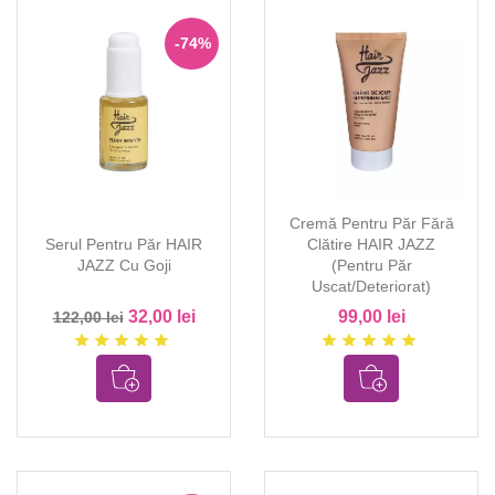
-74%
Cremă Pentru Păr Fără
Serul Pentru Păr HAIR
Clătire HAIR JAZZ
JAZZ Cu Goji
(pentru Păr
Uscat/deteriorat)
32,00 lei
99,00 lei
122,00 lei
star
star
star
star
star
star
star
star
star
star