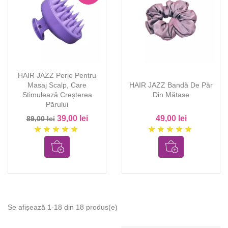
HAIR JAZZ Perie Pentru
Masaj Scalp, Care
HAIR JAZZ Bandă De Păr
Stimulează Creșterea
Din Mătase
Părului
39,00 lei
49,00 lei
89,00 lei
star
star
star
star
star
star
star
star
star
star
Se afișează 1-18 din 18 produs(e)