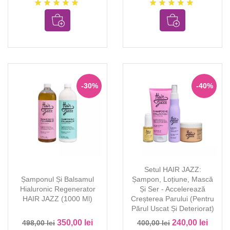
star
star
star
star
star
star
star
star
star
star
-30%
-40%
Setul HAIR JAZZ:
Șamponul Și Balsamul
Șampon, Loțiune, Mască
Hialuronic Regenerator
Și Ser - Accelerează
HAIR JAZZ (1000 Ml)
Creșterea Parului (pentru
Părul Uscat Și Deteriorat)
350,00 lei
240,00 lei
498,00 lei
400,00 lei