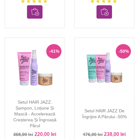
star
star
star
star
star
star
star
star
star
star
-41%
-50%
Setul HAIR JAZZ:
Șampon, Loțiune Și
Setul HAIR JAZZ De
Mască - Accelerează
Îngrijire A Părului -50%
Creșterea Și Îngroașă
Părul
220,00 lei
238,00 lei
368,00 lei
476,00 lei