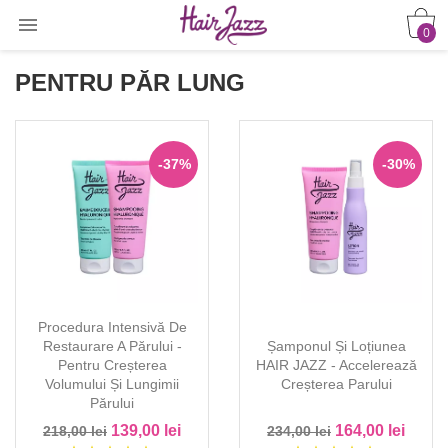

0
PENTRU PĂR LUNG
-37%
-30%
Procedura Intensivă De
Restaurare A Părului -
Șamponul Și Loțiunea
Pentru Creșterea
HAIR JAZZ - Accelerează
Volumului Și Lungimii
Creșterea Parului
Părului
139,00 lei
164,00 lei
218,00 lei
234,00 lei