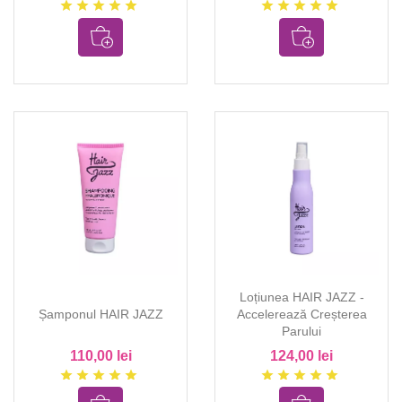
star
star
star
star
star
star
star
star
star
star
Loțiunea HAIR JAZZ -
Șamponul HAIR JAZZ
Accelerează Creșterea
Parului
110,00 lei
124,00 lei
star
star
star
star
star
star
star
star
star
star