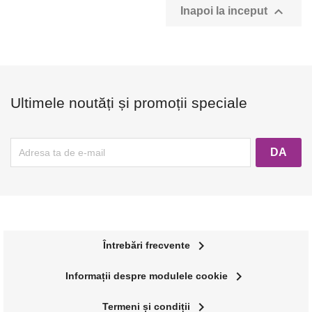

Inapoi la inceput
Ultimele noutăți și promoții speciale
navigate_next
Întrebări frecvente
navigate_next
Informații despre modulele cookie
navigate_next
Termeni și condiții