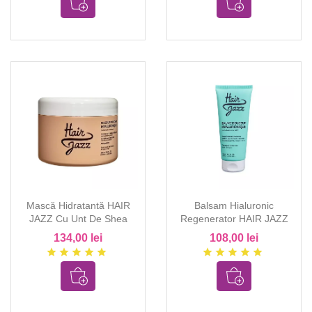
Mască Hidratantă HAIR
Balsam Hialuronic
JAZZ Cu Unt De Shea
Regenerator HAIR JAZZ
134,00 lei
108,00 lei
star
star
star
star
star
star
star
star
star
star