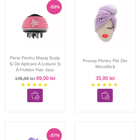
-53%
Perie Pentru Masaj Scalp
Prosop Pentru Păr Din
Și De Aplicare A Loțiunii Și
Microfibră
A Fiolelor Hair Jazz
69,00 lei
35,00 lei
145,00 lei
star
star
star
star
star
star
star
star
star
star
-57%