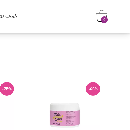
RU CASĂ
0
-75%
-66%