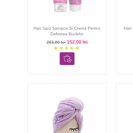
Hair Jazz Șampon Și Cremă Pentru
Hair
Definirea Buclelor
152,00 lei
203,00 lei
star
star
star
star
star