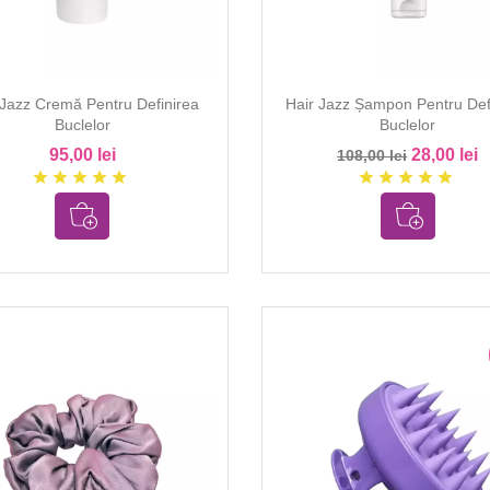
 Jazz Cremă Pentru Definirea
Hair Jazz Șampon Pentru Def
Buclelor
Buclelor
95,00 lei
28,00 lei
108,00 lei
star
star
star
star
star
star
star
star
star
star