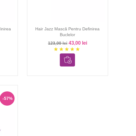
inirea
Hair Jazz Mască Pentru Definirea
Buclelor
43,00 lei
123,00 lei
star
star
star
star
star
-57%