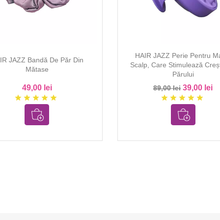
HAIR JAZZ Perie Pentru M
IR JAZZ Bandă De Păr Din
Scalp, Care Stimulează Creș
Mătase
Părului
49,00 lei
39,00 lei
89,00 lei
star
star
star
star
star
star
star
star
star
star