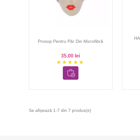
HA
Prosop Pentru Păr Din Microfibră
35,00 lei
star
star
star
star
star
Se afișează 1-7 din 7 produs(e)