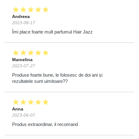
star
star
star
star
star
Andreea
2023-08-17
Îmi place foarte mult parfumul Hair Jazz
star
star
star
star
star
Marcelina
2023-07-27
Produse foarte bune, le folosesc de doi ani și
rezultatele sunt uimitoare??
star
star
star
star
star
Anna
2023-06-07
Produs extraordinar, il recomand