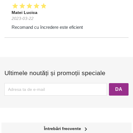
star
star
star
star
star
Matei Lucica
2023-03-22
Recomand cu încredere este eficient
Ultimele noutăți și promoții speciale
navigate_next
Întrebări frecvente