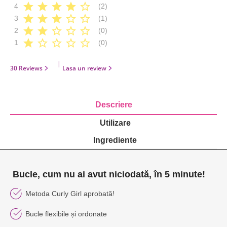
star
star
star
star
star_border
4
(2)
star
star
star
star_border
star_border
3
(1)
star
star
star_border
star_border
star_border
2
(0)
star
star_border
star_border
star_border
star_border
1
(0)
|
30 Reviews
Lasa un review
Descriere
Utilizare
Ingrediente
Bucle, cum nu ai avut niciodată, în 5 minute!
Metoda Curly Girl aprobată!
Bucle flexibile și ordonate