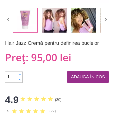


Hair Jazz Cremă pentru definirea buclelor
Preț:
95,00 lei
ADAUGĂ ÎN COȘ
4.9
star
star
star
star
star
(
30
)
star
star
star
star
star
5
(27)