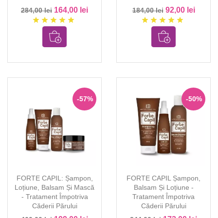
164,00 lei
92,00 lei
284,00 lei
184,00 lei
star
star
star
star
star
star
star
star
star
star
-57%
-50%
FORTE CAPIL: Șampon,
FORTE CAPIL Șampon,
Loțiune, Balsam Și Mască
Balsam Și Loțiune -
- Tratament Împotriva
Tratament Împotriva
Căderii Părului
Căderii Părului