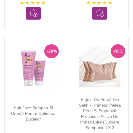
star
star
star
star
star
star
star
star
star
star
-26%
-50%
Fețele De Pernă Din
Satin - Hrănesc Pielea
Hair Jazz Șampon Și
Feței Și Stopează
Cremă Pentru Definirea
Procesele Active De
Buclelor
Îmbătrânire (culoare
Șampaniei) X 2