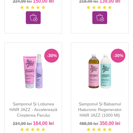
150,00 lei
139,00 lei
224,00 lei
218,00 lei
star
star
star
star
star
star
star
star
star
star
-30%
-30%
Șamponul Și Loțiunea
Șamponul Și Balsamul
HAIR JAZZ - Accelerează
Hialuronic Regenerator
Creșterea Parului
HAIR JAZZ (1000 Ml)
164,00 lei
350,00 lei
234,00 lei
498,00 lei
star
star
star
star
star
star
star
star
star
star