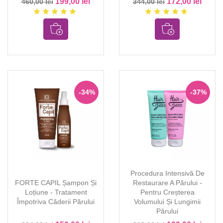
199,00 lei
172,00 lei
460,00 lei
344,00 lei
star
star
star
star
star
star
star
star
star
star
-34%
-37%
Procedura Intensivă De
FORTE CAPIL Șampon Și
Restaurare A Părului -
Loțiune - Tratament
Pentru Creșterea
Împotriva Căderii Părului
Volumului Și Lungimii
Părului