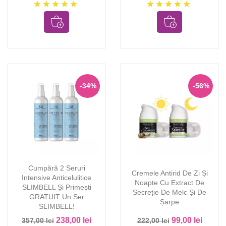
star
star
star
star
star
star
star
star
star
star
-34%
-56%
Cumpără 2 Seruri
Cremele Antirid De Zi Și
Intensive Anticelulitice
Noapte Cu Extract De
SLIMBELL Și Primești
Secreție De Melc Și De
GRATUIT Un Ser
Șarpe
SLIMBELL!
238,00 lei
99,00 lei
357,00 lei
222,00 lei