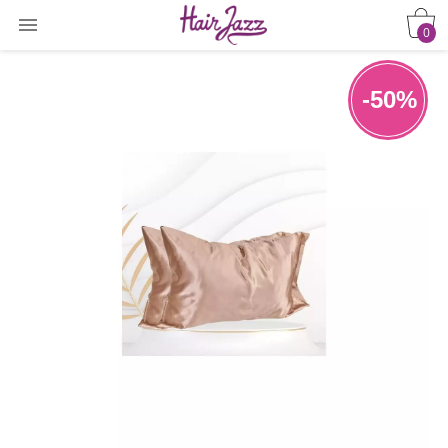

0
-50%