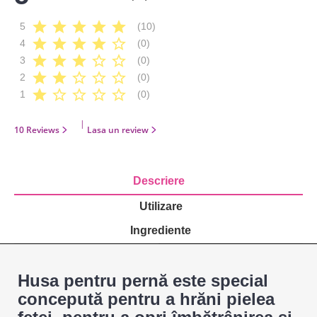
star
star
star
star
star
5
(10)
star
star
star
star
star_border
4
(0)
star
star
star
star_border
star_border
3
(0)
star
star
star_border
star_border
star_border
2
(0)
star
star_border
star_border
star_border
star_border
1
(0)
|
10 Reviews
Lasa un review
Descriere
Utilizare
Ingrediente
Husa pentru pernă este special
concepută pentru a hrăni pielea