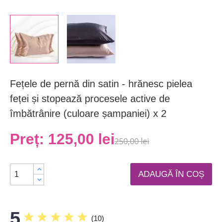
Fețele de pernă din satin - hrănesc pielea
feței și stopează procesele active de
îmbătrânire (culoare șampaniei) x 2
Preț:
125,00 lei
250,00 lei
ADAUGĂ ÎN COȘ
5
star
star
star
star
star
(
10
)