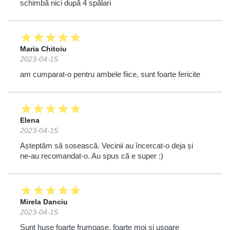
schimbă nici după 4 spălari
star
star
star
star
star
Maria Chitoiu
2023-04-15
am cumparat-o pentru ambele fiice, sunt foarte fericite
star
star
star
star
star
Elena
2023-04-15
Așteptăm să sosească. Vecinii au încercat-o deja și
ne-au recomandat-o. Au spus că e super :)
star
star
star
star
star
Mirela Danciu
2023-04-15
Sunt huse foarte frumoase, foarte moi și ușoare