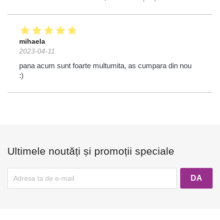
star
star
star
star
star
mihaela
2023-04-11
pana acum sunt foarte multumita, as cumpara din nou
:)
Ultimele noutăți și promoții speciale