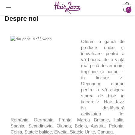

0
Despre noi
Oferim o gamă de
produse unice și
inovatoare pentru a
vă bucura de o viață
mai plină de armonie,
împlinire și bucurii –
în fiecare zi.
Depunem eforturi
pentru a vă asigura
starea de bine în
fiecare zi! Hair Jazz
își desfășoară
activitatea în:
România, Germania, Franța, Marea Britanie, Italia,
Spania, Scandinavia, Olanda, Belgia, Austria, Polonia,
Cehia, Statele baltice, Elveția, Statele Unite, Canada.