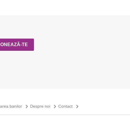
navigate_next
navigate_next
navigate_next
sarea banilor
Despre noi
Contact