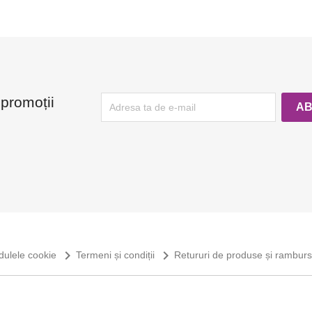
 promoții
navigate_next
navigate_next
dulele cookie
Termeni și condiții
Retururi de produse și rambur