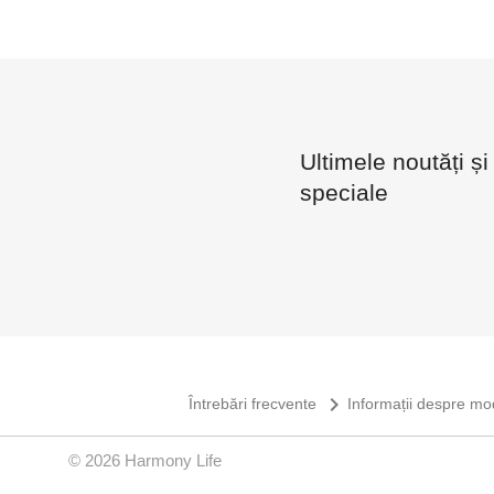
Ultimele noutăți și
speciale
navigate_next
Întrebări frecvente
Informații despre mo
© 2026 Harmony Life