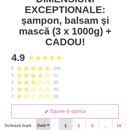
EXCEPTIONALE:
șampon, balsam și
mască (3 x 1000g) +
CADOU!
4.9
star
star
star
star
star
star
star
star
star
star
5
(50)
star
star
star
star
star_border
4
(1)
star
star
star
star_border
star_border
3
(2)
star
star
star_border
star_border
star_border
2
(0)
star
star_border
star_border
star_border
star_border
1
(0)
Spune-ţi opinia
edit
Sortează după
1
2
3
...
10