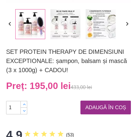


SET PROTEIN THERAPY DE DIMENSIUNI
EXCEPTIONALE: șampon, balsam și mască
(3 x 1000g) + CADOU!
Preț:
195,00 lei
433,00 lei
ADAUGĂ ÎN COȘ
4.9
star
star
star
star
star
(
53
)