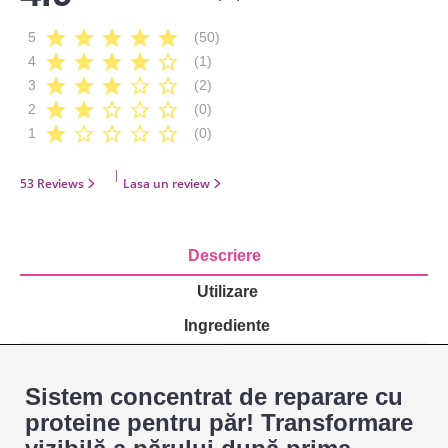
star
star
star
star
star
5
(50)
star
star
star
star
star_border
4
(1)
star
star
star
star_border
star_border
3
(2)
star
star
star_border
star_border
star_border
2
(0)
star
star_border
star_border
star_border
star_border
1
(0)
|
53 Reviews
Lasa un review
Descriere
Utilizare
Ingrediente
Sistem concentrat de reparare cu
proteine pentru păr! Transformare