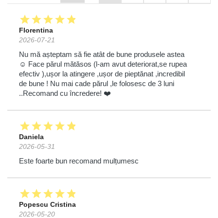
star
star
star
star
star
Florentina
2026-07-21
Nu mă așteptam să fie atât de bune produsele astea
☺️ Face părul mătăsos (l-am avut deteriorat,se rupea
efectiv ),ușor la atingere ,ușor de pieptănat ,incredibil
de bune ! Nu mai cade părul ,le folosesc de 3 luni
..Recomand cu încredere! ❤️
star
star
star
star
star
Daniela
2026-05-31
Este foarte bun recomand mulțumesc
star
star
star
star
star
Popescu Cristina
2026-05-20