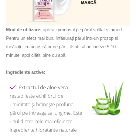
Mod de utilizare:
aplicați produsul pe părul spălat și umed.
Pentru un efect mai bun, înfășurați părul într-un prosop și
încălziți-l cu un uscător de păr. Lăsați să acționeze 5-10
minute, apoi clătiți bine cu apă.
Ingrediente active:
Extractul de aloe vera
–
restabilește echilibrul de
umiditate și hrănește profund
părul pe întreaga sa lungime. Este
unul dintre cele mai eficiente
ingrediente hidratante naturale