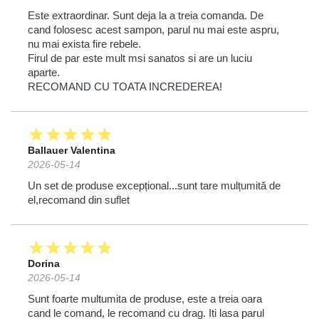
Este extraordinar. Sunt deja la a treia comanda. De
cand folosesc acest sampon, parul nu mai este aspru,
nu mai exista fire rebele.
Firul de par este mult msi sanatos si are un luciu
aparte.
RECOMAND CU TOATA INCREDEREA!
star
star
star
star
star
Ballauer Valentina
2026-05-14
Un set de produse excepțional...sunt tare mulțumită de
el,recomand din suflet
star
star
star
star
star
Dorina
2026-05-14
Sunt foarte multumita de produse, este a treia oara
cand le comand, le recomand cu drag. Iti lasa parul