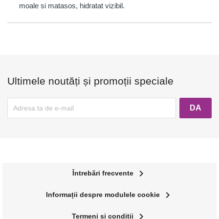
moale si matasos, hidratat vizibil.
Ultimele noutăți și promoții speciale
navigate_next
Întrebări frecvente
navigate_next
Informații despre modulele cookie
navigate_next
Termeni și condiții