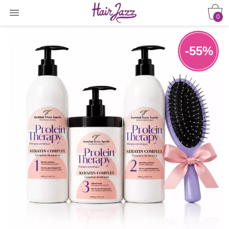

0
-55%