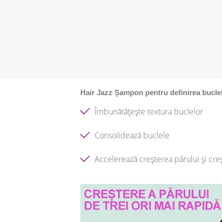
Hair Jazz Șampon pentru definirea bucle
Îmbunătățește textura buclelor
Consolidează buclele
Accelerează creșterea părului și cre