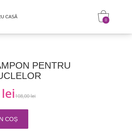
RU CASĂ
0
ȘAMPON PENTRU
BUCLELOR
lei
108,00 lei
N COȘ