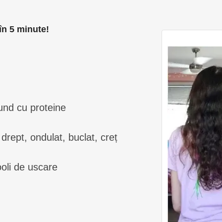
în 5 minute!
!
und cu proteine
 drept, ondulat, buclat, creț
cooli de uscare