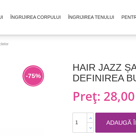
UI
ÎNGRIJIREA CORPULUI
ÎNGRIJIREA TENULUI
PENT
lelor
HAIR JAZZ 
-75%
DEFINIREA 
Preț:
28,00 
ADAUGĂ Î