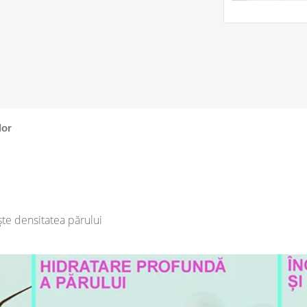
lor
ște densitatea părului