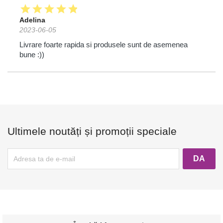
star
star
star
star
star
Adelina
2023-06-05
Livrare foarte rapida si produsele sunt de asemenea
bune :))
Ultimele noutăți și promoții speciale