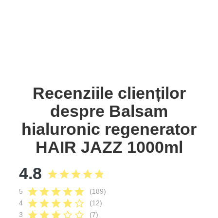
Recenziile clienților
despre Balsam
hialuronic regenerator
HAIR JAZZ 1000ml
4.8
star
star
star
star
star
star
star
star
star
star
5
(189)
star
star
star
star
star_border
4
(12)
star
star
star
star_border
star_border
3
(7)