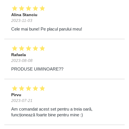
star
star
star
star
star
Alina Stanciu
2023-11-03
Cele mai bune! Pe placul parului meu!
star
star
star
star
star
Rafaela
2023-08-08
PRODUSE UIMINOARE??
star
star
star
star
star
Pirvu
2023-07-21
Am comandat acest set pentru a treia oară,
funcționează foarte bine pentru mine :)