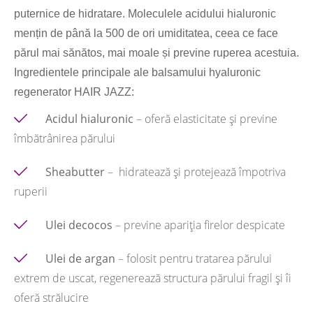
puternice de hidratare. Moleculele acidului hialuronic
mențin de până la 500 de ori umiditatea, ceea ce face
părul mai sănătos, mai moale și previne ruperea acestuia.
Ingredientele principale ale balsamului hyaluronic
regenerator HAIR JAZZ:
Acidul hialuronic
– oferă elasticitate și previne
îmbătrânirea părului
Sheabutter
– hidratează și protejează împotriva
ruperii
Ulei decocos
– previne apariția firelor despicate
Ulei de argan
– folosit pentru tratarea părului
extrem de uscat, regenerează structura părului fragil și îi
oferă strălucire