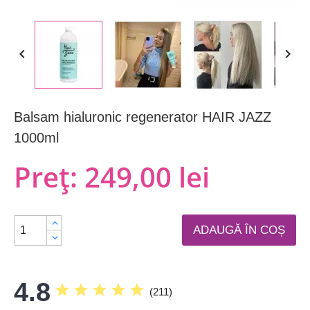


Balsam hialuronic regenerator HAIR JAZZ
1000ml
Preț:
249,00 lei
ADAUGĂ ÎN COȘ
4.8
star
star
star
star
star
(
211
)