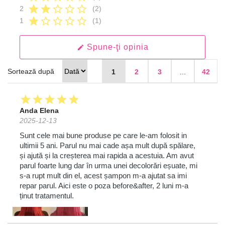
star
star
star_border
star_border
star_border
2
(2)
star
star_border
star_border
star_border
star_border
1
(1)
Spune-ţi opinia
edit
Sortează după
1
2
3
...
42
star
star
star
star
star
Anda Elena
2025-12-13
Sunt cele mai bune produse pe care le-am folosit in
ultimii 5 ani. Parul nu mai cade așa mult după spălare,
și ajută și la creșterea mai rapida a acestuia. Am avut
parul foarte lung dar în urma unei decolorări eșuate, mi
s-a rupt mult din el, acest șampon m-a ajutat sa imi
repar parul. Aici este o poza before&after, 2 luni m-a
ținut tratamentul.