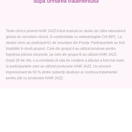
după urmarea tratamentului
Teste clinice privind HAIR JAZZ A fost realizat un studiu de către laboratorul
global de cercetare clinică, în conformitate cu metodologiile CIA-BPC. La
studiul clinic au participat 61 de voluntare din Franța. Participantele au fost
împărțite în două grupuri. Cele din grupul A au utilizat produse pentru
îngrijirea părului obișnuite, iar cele din grupul B au utilizat HAIR JAZZ.
După 28 de zile, s-a constatat că rata de creștere a părului a fost mai mare
la participantele care au utilizat produsele HAIR JAZZ. Un procent
impresionant de 93 % dintre subiecții studiului ar continua tratamentul
pentru păr cu produsele HAIR JAZZ.