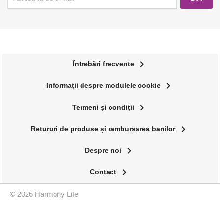
navigate_next
Întrebări frecvente
navigate_next
Informații despre modulele cookie
navigate_next
Termeni și condiții
navigate_next
Retururi de produse și rambursarea banilor
navigate_next
Despre noi
navigate_next
Contact
© 2026 Harmony Life