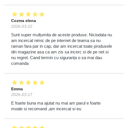
star
star
star
star
star
Cozma elena
2026-03-22
Sunt super mulțumita de aceste produse. Niciodata nu
am incercat nimic de pe internet de teama sa nu
raman fara par in cap, dar am incercat toate produsele
din magazine asa ca am zis sa incerc si de pe net si
nu regret. Cand termin cu siguranța o sa mai dau
comanda
star
star
star
star
star
Emma
2026-03-17
E foarte buna ma ajutat nu mai am parul e foarte
moale si recomand ,am incercat si eu
star
star
star
star
star