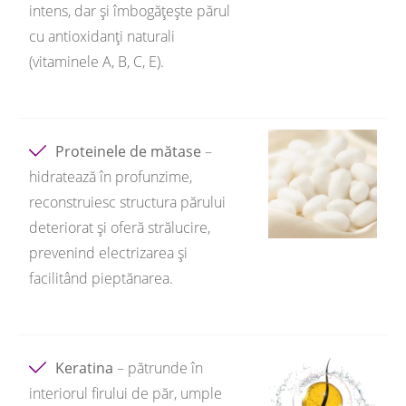
intens, dar și îmbogățește părul
cu antioxidanți naturali
(vitaminele A, B, C, E).
Proteinele de mătase
–
hidratează în profunzime,
reconstruiesc structura părului
deteriorat și oferă strălucire,
prevenind electrizarea și
facilitând pieptănarea.
Keratina
– pătrunde în
interiorul firului de păr, umple