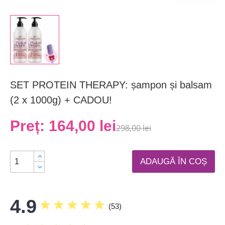
SET PROTEIN THERAPY: șampon și balsam
(2 x 1000g) + CADOU!
Preț:
164,00 lei
298,00 lei
ADAUGĂ ÎN COȘ
4.9
star
star
star
star
star
(
53
)