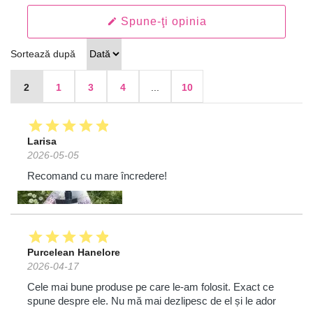
Spune-ţi opinia
edit
Sortează după
2
1
3
4
...
10
star
star
star
star
star
Larisa
2026-05-05
Recomand cu mare încredere!
star
star
star
star
star
Purcelean Hanelore
2026-04-17
Cele mai bune produse pe care le-am folosit. Exact ce
spune despre ele. Nu mă mai dezlipesc de el și le ador