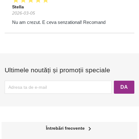
Stella
2026-03-05
Nu am crezut. E ceva senzational! Recomand
Ultimele noutăți și promoții speciale
navigate_next
Întrebări frecvente