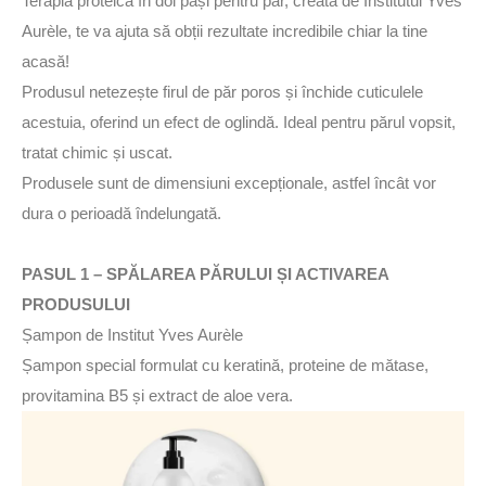
Terapia proteică în doi pași pentru păr, creată de Institutul Yves
Aurèle, te va ajuta să obții rezultate incredibile chiar la tine
acasă!
Produsul netezește firul de păr poros și închide cuticulele
acestuia, oferind un efect de oglindă. Ideal pentru părul vopsit,
tratat chimic și uscat.
Produsele sunt de dimensiuni excepționale, astfel încât vor
dura o perioadă îndelungată.
PASUL 1 – SPĂLAREA PĂRULUI ȘI ACTIVAREA
PRODUSULUI
Șampon de Institut Yves Aurèle
Șampon special formulat cu keratină, proteine de mătase,
provitamina B5 și extract de aloe vera.