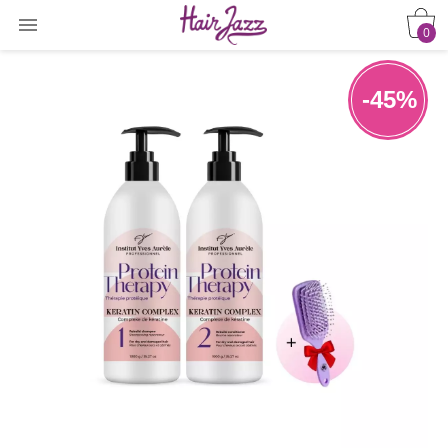

0
-45%