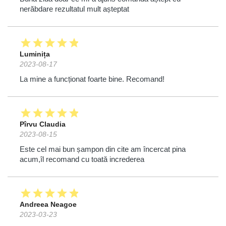
nerăbdare rezultatul mult așteptat
star
star
star
star
star
Luminița
2023-08-17
La mine a funcționat foarte bine. Recomand!
star
star
star
star
star
Pîrvu Claudia
2023-08-15
Este cel mai bun șampon din cite am încercat pina
acum,îl recomand cu toată increderea
star
star
star
star
star
Andreea Neagoe
2023-03-23