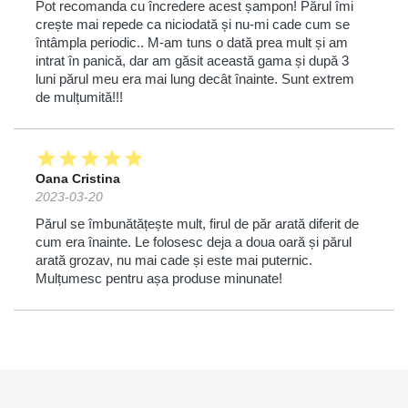
Pot recomanda cu încredere acest șampon! Părul îmi
crește mai repede ca niciodată și nu-mi cade cum se
întâmpla periodic.. M-am tuns o dată prea mult și am
intrat în panică, dar am găsit această gama și după 3
luni părul meu era mai lung decât înainte. Sunt extrem
de mulțumită!!!
star
star
star
star
star
Oana Cristina
2023-03-20
Părul se îmbunătățește mult, firul de păr arată diferit de
cum era înainte. Le folosesc deja a doua oară și părul
arată grozav, nu mai cade și este mai puternic.
Mulțumesc pentru așa produse minunate!