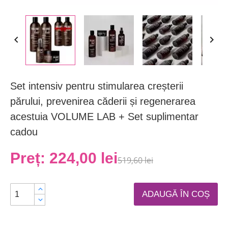


Set intensiv pentru stimularea creșterii
părului, prevenirea căderii și regenerarea
acestuia VOLUME LAB + Set suplimentar
cadou
Preț:
224,00 lei
519,60 lei
ADAUGĂ ÎN COȘ