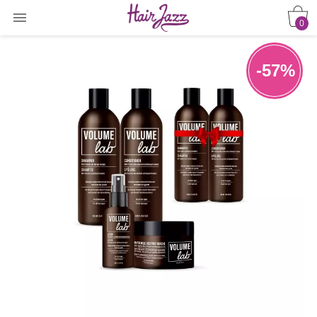

0
-57%