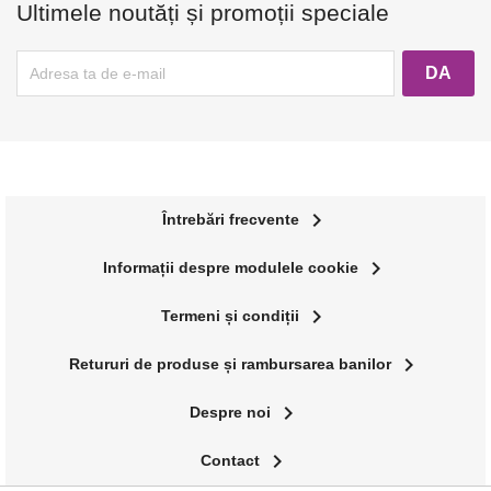
Ultimele noutăți și promoții speciale
navigate_next
Întrebări frecvente
navigate_next
Informații despre modulele cookie
navigate_next
Termeni și condiții
navigate_next
Retururi de produse și rambursarea banilor
navigate_next
Despre noi
navigate_next
Contact